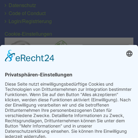
Datenschutz
Code of Conduct
Login/Registrierung
Cookie-Einstellungen
Transport für alle Abfall- und Schüttgutarten
EU-Lizenz-Nr.: D/Sn-063-ZWL
MRH Mülsen GmbH
Gewerbegebiet Gartenstraße 49/50
D-08132 Mülsen/OT St. Jacob
MRH Mülsen GmbH
In der Muna 8
D-15749 Mittenwalde/OT Töpchin