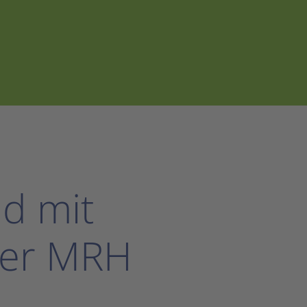
d mit
er MRH